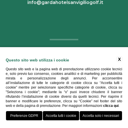
info@gardahotelsanvigiliogolf.it
X
Questo sito web utilizza i cookie
Questo sito web e la pagina web di prenotazione utilizzano cookie tecnici
e, solo previo tuo consenso, cookies analitici e di marketing per pubblicità
Copyright ©
2026 - Garda Hotel San Vigilio Golf - Tutti i diritti
mirata e personalizzazione degli annunci. Per acconsentire
all’installazione di tutte le categorie di cookie clicca su “Accetta tutti i
riservati
cookie” mentre per selezionare specifiche categorie di cookie, clicca su
P.IVA 02559330986
"Seleziona i cookie"; mediante la “x” puoi invece chiudere il banner
rifiutando l’installazione di cookie diversi da quelli tecnici. Per riaprire il
Credits
|
Tags
|
Privacy
|
Cookie
|
Stats
banner e modificare le preferenze, clicca su “Cookie” nel footer del sito
web e della pagina di prenotazione. Per maggiori informazioni
clicca qui
.